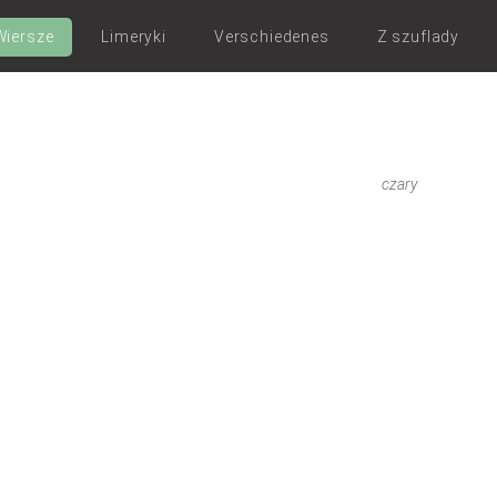
Wiersze
Limeryki
Verschiedenes
Z szuflady
czary