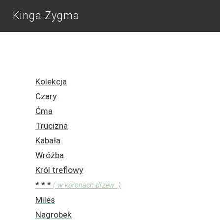
Kinga Zygma
Kolekcja
Czary
Ćma
Trucizna
Kabała
Wróżba
Król treflowy
* * *
( w koronach drzew...)
Miles
Nagrobek