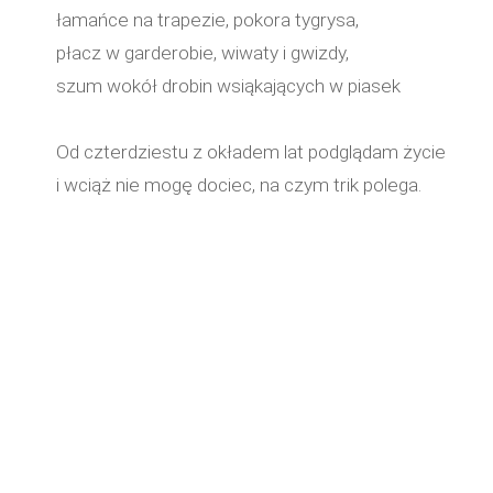
łamańce na trapezie, pokora tygrysa,
płacz w garderobie, wiwaty i gwizdy,
szum wokół drobin wsiąkających w piasek
Od czterdziestu z okładem lat podglądam życie
i wciąż nie mogę dociec, na czym trik polega.