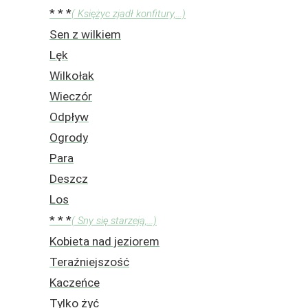
* * *
( Księżyc zjadł konfitury,...)
Sen z wilkiem
Lęk
Wilkołak
Wieczór
Odpływ
Ogrody
Para
Deszcz
Los
* * *
( Sny się starzeją,...)
Kobieta nad jeziorem
Teraźniejszość
Kaczeńce
Tylko żyć