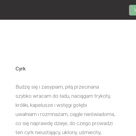
Cyrk
Budzę się i zasypiam, piłą przecinana
szybko wracam do ładu, naciągam trykoty,
króliki, kapelusze i wstęgi gołębi
uwalniam i rozmnażam, ciągle nieświadoma,
co się naprawdę dzieje, do czego prowadzi
ten cyrk nieustający, ukłony, uśmiechy,