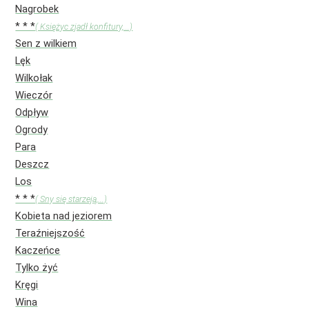
Nagrobek
* * *
( Księżyc zjadł konfitury,...)
Sen z wilkiem
Lęk
Wilkołak
Wieczór
Odpływ
Ogrody
Para
Deszcz
Los
* * *
( Sny się starzeją,...)
Kobieta nad jeziorem
Teraźniejszość
Kaczeńce
Tylko żyć
Kręgi
Wina