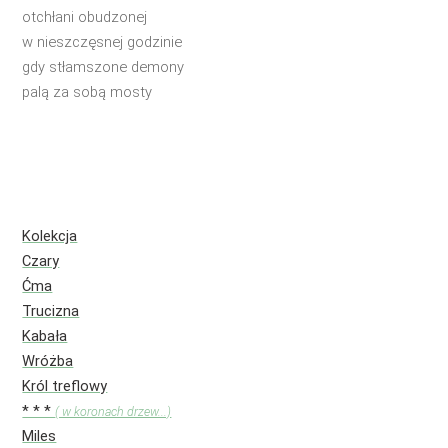
otchłani obudzonej
w nieszczęsnej godzinie
gdy stłamszone demony
palą za sobą mosty
Kolekcja
Czary
Ćma
Trucizna
Kabała
Wróżba
Król treflowy
* * *
( w koronach drzew...)
Miles