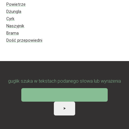
Powietrze
Dżungla
Cyrk
Naszyjnik
Brama
Dość przepowiedni
guglik szuka w tekstach podanego słowa lub wyrażenia