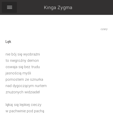
Kinga Zygma
czary
Lęk
nie bój się wyobrażni
to niegroźny demon
oswaja się bez trudu
jasnością myśli
pomostem ze sznurka
nad dygoczącym nurtem
znużonych widziadeł
lękaj się lepkiej cieczy
w pachwinie pod pachą