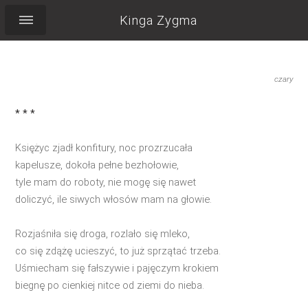
Kinga Zygma
czary
* * *
Księżyc zjadł konfitury, noc prozrzucała
kapelusze, dokoła pełne bezhołowie,
tyle mam do roboty, nie mogę się nawet
doliczyć, ile siwych włosów mam na głowie.
Rozjaśniła się droga, rozlało się mleko,
co się zdążę ucieszyć, to już sprzątać trzeba.
Uśmiecham się fałszywie i pajęczym krokiem
biegnę po cienkiej nitce od ziemi do nieba.