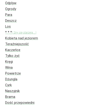
Odpływ
Ogrody
Para
Deszcz
Los
* * *
( Sny się starzeją,...)
Kobieta nad jeziorem
Teraźniejszość
Kaczeńce
Tylko żyć
Kręgi
Wina
Powietrze
Dżungla
Cyrk
Naszyjnik
Brama
Dość przepowiedni