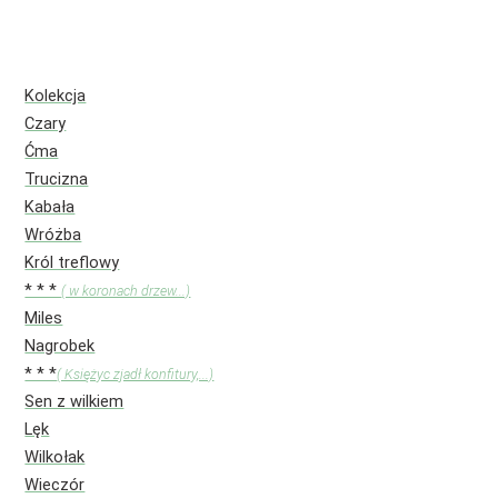
Kolekcja
Czary
Ćma
Trucizna
Kabała
Wróżba
Król treflowy
* * *
( w koronach drzew...)
Miles
Nagrobek
* * *
( Księżyc zjadł konfitury,...)
Sen z wilkiem
Lęk
Wilkołak
Wieczór