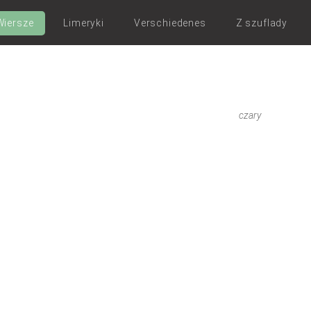
Wiersze
Limeryki
Verschiedenes
Z szuflady
czary