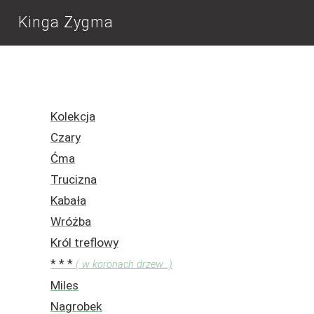
Kinga Zygma
Kolekcja
Czary
Ćma
Trucizna
Kabała
Wróżba
Król treflowy
* * *
( w koronach drzew...)
Miles
Nagrobek