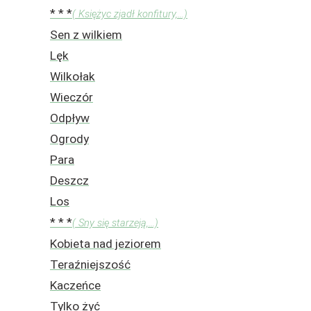
* * *
( Księżyc zjadł konfitury,...)
Sen z wilkiem
Lęk
Wilkołak
Wieczór
Odpływ
Ogrody
Para
Deszcz
Los
* * *
( Sny się starzeją,...)
Kobieta nad jeziorem
Teraźniejszość
Kaczeńce
Tylko żyć