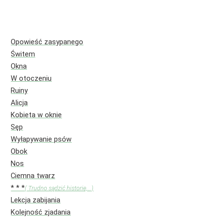
Opowieść zasypanego
Świtem
Okna
W otoczeniu
Ruiny
Alicja
Kobieta w oknie
Sęp
Wyłapywanie psów
Obok
Nos
Ciemna twarz
* * *
( Trudno sądzić historię,...)
Lekcja zabijania
Kolejność zjadania