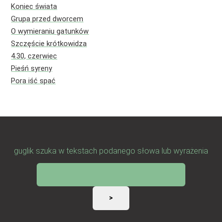
Koniec świata
Grupa przed dworcem
O wymieraniu gatunków
Szczęście krótkowidza
4.30, czerwiec
Pieśń syreny
Pora iść spać
guglik szuka w tekstach podanego słowa lub wyrażenia