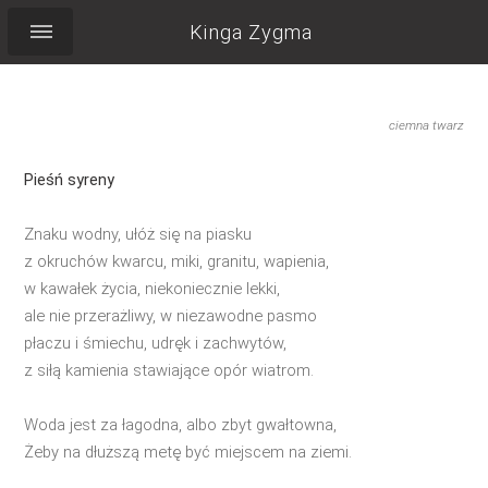
Kinga Zygma
ciemna twarz
Pieśń syreny
Znaku wodny, ułóż się na piasku
z okruchów kwarcu, miki, granitu, wapienia,
w kawałek życia, niekoniecznie lekki,
ale nie przerażliwy, w niezawodne pasmo
płaczu i śmiechu, udręk i zachwytów,
z siłą kamienia stawiające opór wiatrom.
Woda jest za łagodna, albo zbyt gwałtowna,
Żeby na dłuższą metę być miejscem na ziemi.